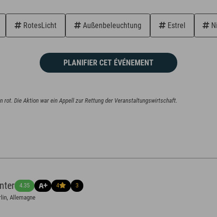
RotesLicht
Außenbeleuchtung
Estrel
Ni
PLANIFIER CET ÉVÉNEMENT
nter
4.35
4
3
lin, Allemagne