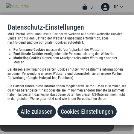
DE
0
Datenschutz-Einstellungen
MICE Portal GmbH und unsere Partner verwenden auf dieser Webseite Cookies.
1
Einige sind für den Betrieb der Webseite unbedingt erforderlich, aber
BRAUEREI FÄSSLA
nachfolgend sind die optionalen Cookies aufgeführt:
Performance Cookies
messen die Verfügbarkeit der Webseite
Obere Königstr. 19-21, 96052 Bamberg, Deutschland
Funktionale Cookies
ermöglichen die Personailisierung der Webseite
Marketing Cookies
dienen dem Anzeigen relevanter Werbung / sozialer
Medien
Preis auf Anfrage
Bei diesen einwilligungsbasierten Cookies nutzen wir bestimmte Informationen
zu deiner Verwendung unserer Webseite und übermitteln sie an unsere Partner
für Werbung (Google, Hubspot Inc, Facebook).
HINZUFÜGEN
Die Partner führen diese Informationen möglicherweise mit Daten zusammen, die
du ihnen bereitgestellt hast oder die sie im Rahmen anderer Dienste gesammelt
haben. Es besteht das Risiko, dass deine Daten bei diesen US-Unternehmen nicht
in der gleichen Weise geschützt sind wie in der Europäischen Union.
Alle zulassen
Cookies Einstellungen