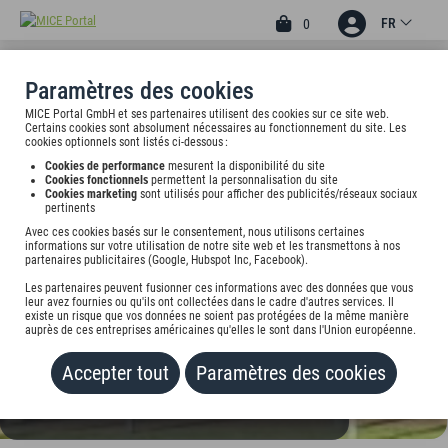
FR
0
Paramètres des cookies
MICE Portal GmbH et ses partenaires utilisent des cookies sur ce site web.
3
Certains cookies sont absolument nécessaires au fonctionnement du site. Les
HOTEL BÖLL
cookies optionnels sont listés ci-dessous :
Cookies de performance
mesurent la disponibilité du site
Altenessener Str. 311, 45326 Essen, undefined
Cookies fonctionnels
permettent la personnalisation du site
Cookies marketing
sont utilisés pour afficher des publicités/réseaux sociaux
pertinents
Tarif sur demande
Avec ces cookies basés sur le consentement, nous utilisons certaines
informations sur votre utilisation de notre site web et les transmettons à nos
partenaires publicitaires (Google, Hubspot Inc, Facebook).
AJOUTER AU
PORTEFEUILLE
Les partenaires peuvent fusionner ces informations avec des données que vous
leur avez fournies ou qu'ils ont collectées dans le cadre d'autres services. Il
existe un risque que vos données ne soient pas protégées de la même manière
auprès de ces entreprises américaines qu'elles le sont dans l'Union européenne.
Accepter tout
Paramètres des cookies