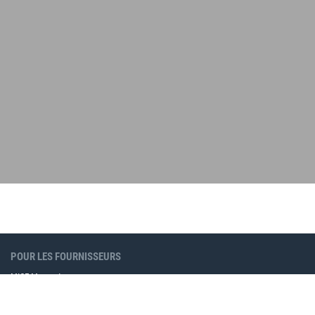
POUR LES FOURNISSEURS
MICE Moments
Produits de marketing en ligne
Annonces MICE