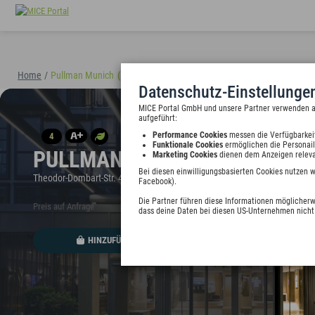
Home
/
Pullman Munich
(40895)
Datenschutz-Einstellunge
MICE Portal GmbH und unsere Partner verwenden auf
aufgeführt:
Performance Cookies
messen die Verfügbarkei
4
Funktionale Cookies
ermöglichen die Personail
PULLMAN MUNICH
Marketing Cookies
dienen dem Anzeigen releva
Bei diesen einwilligungsbasierten Cookies nutzen 
Theodor-Dombart-Str. 4, 80805 München, Deutschland
Facebook).
Die Partner führen diese Informationen möglicherw
Preis auf Anfrage
dass deine Daten bei diesen US-Unternehmen nicht 
HINZUFÜGEN