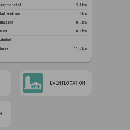
auptbahnhof
5.4 km
tadtzentrum
6 km
utobahn
0.5 km
ÖPNV
0.1 km
ahnhof
-
esse
11.6 km
EVENTLOCATION
EL