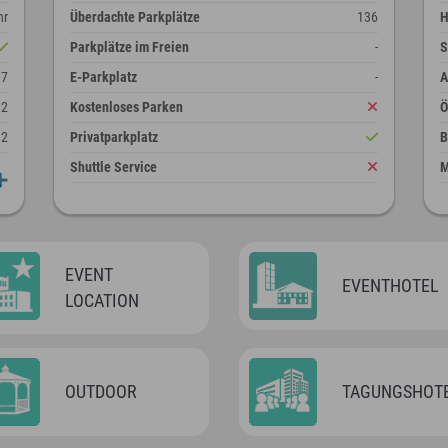
hr
Überdachte Parkplätze
136
H
Parkplätze im Freien
-
S
37
E-Parkplatz
-
A
2
Kostenloses Parken
12
Privatparkplatz
B
Shuttle Service
M
EVENT
EVENTHOTEL
LOCATION
OUTDOOR
TAGUNGSHOT